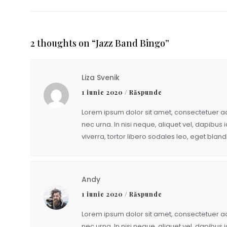
2 thoughts on “
Jazz Band Bingo
”
Liza Svenik
1 iunie 2020
/
Răspunde
Lorem ipsum dolor sit amet, consectetuer adi
nec urna. In nisi neque, aliquet vel, dapibus id
viverra, tortor libero sodales leo, eget blandi
Andy
1 iunie 2020
/
Răspunde
Lorem ipsum dolor sit amet, consectetuer adi
nec urna. In nisi neque, aliquet vel, dapibus id