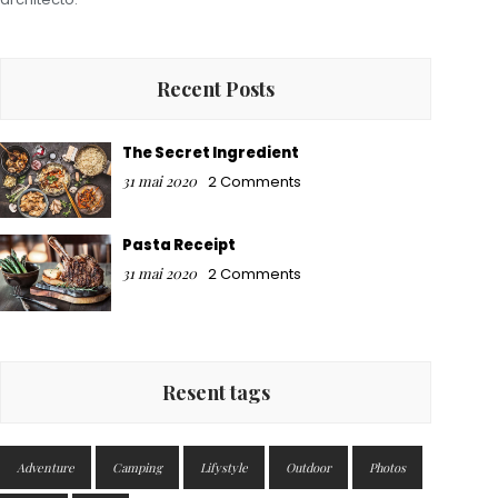
Recent Posts
The Secret Ingredient
31 mai 2020
2 Comments
Pasta Receipt
31 mai 2020
2 Comments
Resent tags
Adventure
Camping
Lifystyle
Outdoor
Photos