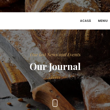
ACASĂ
MENIU
Our last News and Events
Our Journal