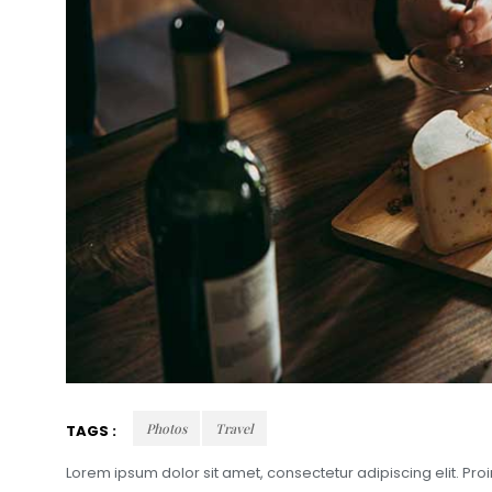
Photos
Travel
TAGS :
Lorem ipsum dolor sit amet, consectetur adipiscing elit. Pr