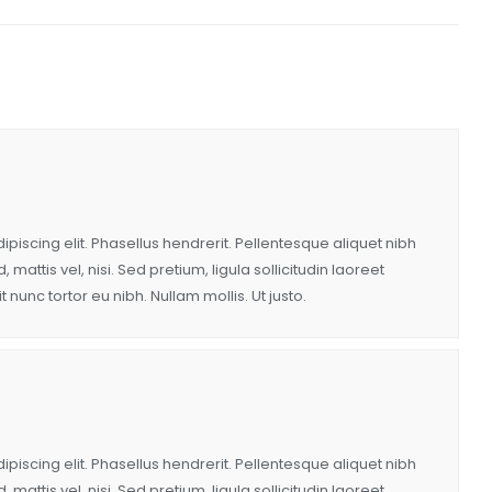
piscing elit. Phasellus hendrerit. Pellentesque aliquet nibh
, mattis vel, nisi. Sed pretium, ligula sollicitudin laoreet
t nunc tortor eu nibh. Nullam mollis. Ut justo.
piscing elit. Phasellus hendrerit. Pellentesque aliquet nibh
, mattis vel, nisi. Sed pretium, ligula sollicitudin laoreet